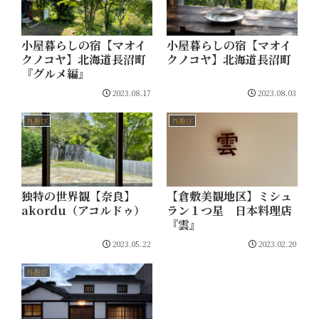
小屋暮らしの宿【マオイ
小屋暮らしの宿【マオイ
クノコヤ】北海道長沼町
クノコヤ】北海道長沼町
『グルメ編』
2023.08.17
2023.08.03
外遊び
外遊び
独特の世界観【奈良】
【倉敷美観地区】ミシュ
akordu（アコルドゥ）
ラン１つ星 日本料理店
『雲』
2023.05.22
2023.02.20
外遊び