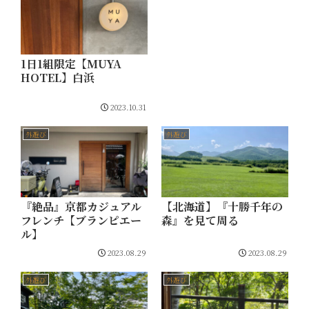
1日1組限定【MUYA
HOTEL】白浜
2023.10.31
外遊び
外遊び
『絶品』京都カジュアル
【北海道】『十勝千年の
フレンチ【ブランピエー
森』を見て周る
ル】
2023.08.29
2023.08.29
外遊び
外遊び