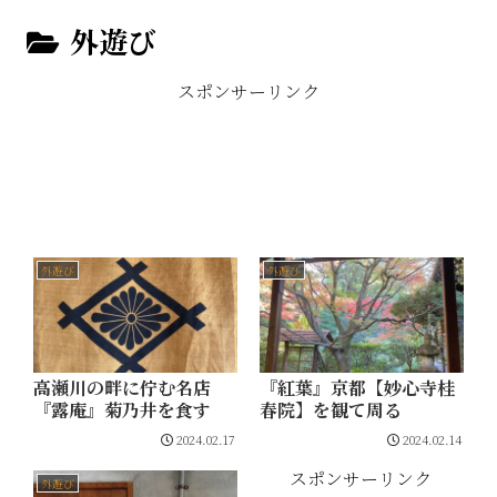
外遊び
スポンサーリンク
外遊び
外遊び
高瀬川の畔に佇む名店
『紅葉』京都【妙心寺桂
『露庵』菊乃井を食す
春院】を観て周る
2024.02.17
2024.02.14
スポンサーリンク
外遊び