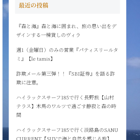
最近の投稿
『森と海』森と海に囲まれ、旅の思い出をデ
ザインする一棟貸しのヴィラ
週1（金曜日）のみの営業『パティスリールタ
ミ』【le tamis】
詐欺メール第三弾！！『SBI証券』を語る詐
欺に注意。
ハイラックスサーフ185で行く長野旅【山村
テラス】木馬のワルツで過ごす静寂と森の時
間
ハイラックスサーフ185で行く淡路島のSANU
CURRENT【SUVで海と自然を感じる旅】