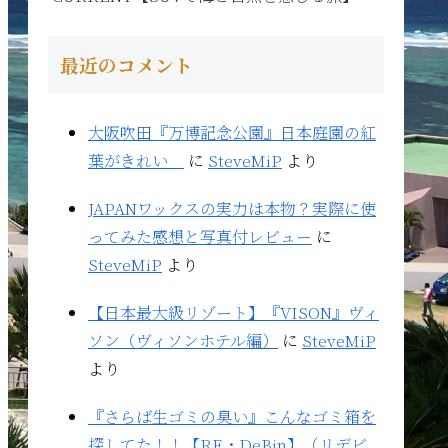
最近のコメント
大阪吹田『万博記念公園』日本庭園の紅
葉がきれい
に
SteveMiP
より
JAPANワックスの実力は本物？実際に使
ってみた感想と写真付レビュー
に
SteveMiP
より
【日本最大級リゾート】『VISON』ヴィ
ソン（ヴィソンホテル編）
に
SteveMiP
より
『さらば生ゴミの臭い』こんなゴミ箱を
探してた！！【RE・DeBin】（リデビ