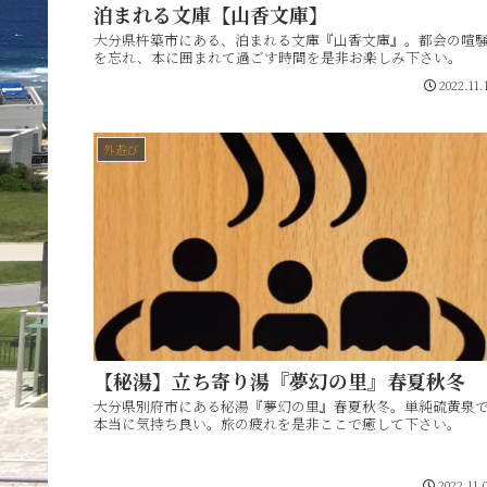
泊まれる文庫【山香文庫】
大分県杵築市にある、泊まれる文庫『山香文庫』。都会の喧
を忘れ、本に囲まれて過ごす時間を是非お楽しみ下さい。
2022.11.
外遊び
【秘湯】立ち寄り湯『夢幻の里』春夏秋冬
大分県別府市にある秘湯『夢幻の里』春夏秋冬。単純硫黄泉
本当に気持ち良い。旅の疲れを是非ここで癒して下さい。
2022.11.