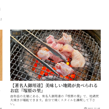
騒
12
外遊び
【著名人御用達】美味しい地鶏が食べられる
お店『塚原の里』
で
由布岳の北嶺にある、有名人御用達の『塚原の里』で、地鶏炭
火焼きが堪能できます。自分で焼くスタイルを満喫して下さ
い。
08
2022.11.05