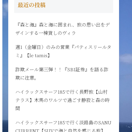
最近の投稿
『森と海』森と海に囲まれ、旅の思い出をデ
ザインする一棟貸しのヴィラ
週1（金曜日）のみの営業『パティスリールタ
ミ』【le tamis】
詐欺メール第三弾！！『SBI証券』を語る詐
欺に注意。
ハイラックスサーフ185で行く長野旅【山村
テラス】木馬のワルツで過ごす静寂と森の時
間
ハイラックスサーフ185で行く淡路島のSANU
CURRENT【SUVで海と自然を感じる旅】