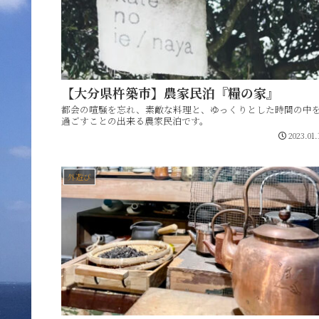
【大分県杵築市】農家民泊『糧の家』
都会の喧騒を忘れ、素敵な料理と、ゆっくりとした時間の中
過ごすことの出来る農家民泊です。
2023.01.
外遊び