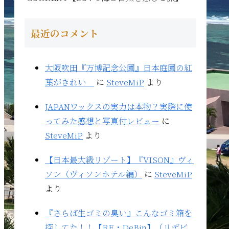
最近のコメント
大阪吹田『万博記念公園』日本庭園の紅
葉がきれい
に
SteveMiP
より
JAPANワックスの実力は本物？実際に使
ってみた感想と写真付レビュー
に
SteveMiP
より
【日本最大級リゾート】『VISON』ヴィ
ソン（ヴィソンホテル編）
に
SteveMiP
より
『さらば生ゴミの臭い』こんなゴミ箱を
探してた！！【RE・DeBin】（リデビ