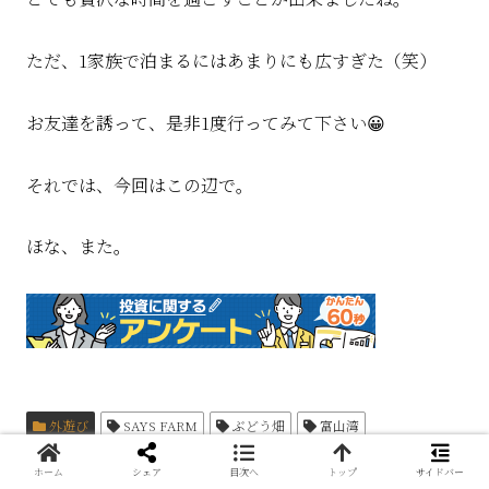
ただ、1家族で泊まるにはあまりにも広すぎた（笑）
お友達を誘って、是非1度行ってみて下さい😀
それでは、今回はこの辺で。
ほな、また。
外遊び
SAYS FARM
ぶどう畑
富山湾
ホーム
シェア
目次へ
トップ
サイドバー
スポンサーリンク