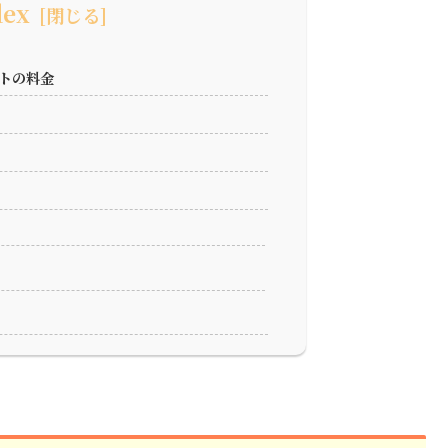
dex
トの料金