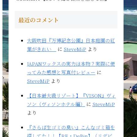
最近のコメント
大阪吹田『万博記念公園』日本庭園の紅
葉がきれい
に
SteveMiP
より
JAPANワックスの実力は本物？実際に使
ってみた感想と写真付レビュー
に
SteveMiP
より
【日本最大級リゾート】『VISON』ヴィ
ソン（ヴィソンホテル編）
に
SteveMiP
より
『さらば生ゴミの臭い』こんなゴミ箱を
探してた！！【RE・DeBin】（リデビ