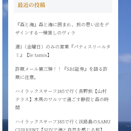
最近の投稿
『森と海』森と海に囲まれ、旅の思い出をデ
ザインする一棟貸しのヴィラ
週1（金曜日）のみの営業『パティスリールタ
ミ』【le tamis】
詐欺メール第三弾！！『SBI証券』を語る詐
欺に注意。
ハイラックスサーフ185で行く長野旅【山村
テラス】木馬のワルツで過ごす静寂と森の時
間
ハイラックスサーフ185で行く淡路島のSANU
CURRENT【SUVで海と自然を感じる旅】