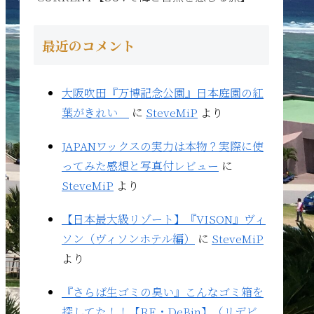
最近のコメント
大阪吹田『万博記念公園』日本庭園の紅
葉がきれい
に
SteveMiP
より
JAPANワックスの実力は本物？実際に使
ってみた感想と写真付レビュー
に
SteveMiP
より
【日本最大級リゾート】『VISON』ヴィ
ソン（ヴィソンホテル編）
に
SteveMiP
より
『さらば生ゴミの臭い』こんなゴミ箱を
探してた！！【RE・DeBin】（リデビ