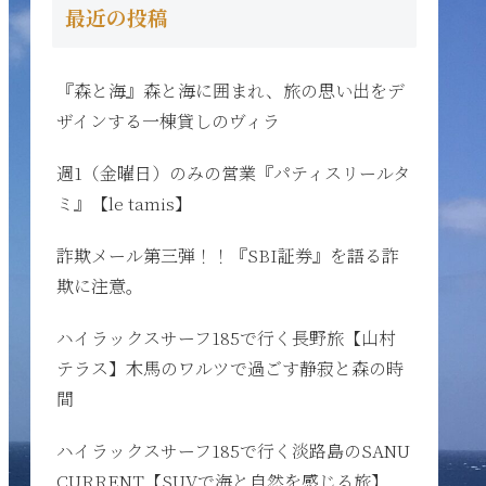
最近の投稿
『森と海』森と海に囲まれ、旅の思い出をデ
ザインする一棟貸しのヴィラ
週1（金曜日）のみの営業『パティスリールタ
ミ』【le tamis】
詐欺メール第三弾！！『SBI証券』を語る詐
欺に注意。
ハイラックスサーフ185で行く長野旅【山村
テラス】木馬のワルツで過ごす静寂と森の時
間
ハイラックスサーフ185で行く淡路島のSANU
CURRENT【SUVで海と自然を感じる旅】