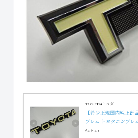
TOYOTA(トヨタ)
【希少正規国内純正部品】
ブレム トヨタエンブレム 
fj40bj40