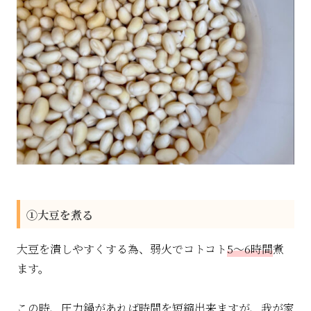
①大豆を煮る
大豆を潰しやすくする為、弱火でコトコト
5〜6時間
煮
ます。
この時、圧力鍋があれば時間を短縮出来ますが、我が家